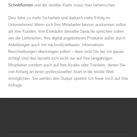
Schnittformen
und der textilen Kette muss man beherrschen.
Dies führt zu mehr Sicherheit und dadurch mehr Erfolg im
Unternehmen! Wenn sich Ihre Mitarbeiter besser auskennen sollen
als ihre Kunden, Ihre Einkäufer dieselbe Sprache sprechen sollen
wie die Lieferanten, Ihre digital angebotenen Produkte außer durch
Abbildungen auch mit nachvollziehbaren, informativen
Beschreibungen überzeugen sollen – dann sind Sie bei mir genau
richtig! Und das bezieht sich nicht nur auf Ihre langjährigen
Mitarbeiter sondern auch auf Ihre Azubis oder Trainees, denen Sie
von Anfang an einen professionellen Start in die textile Welt
ermöglichen. Sie werden den Output spüren! Ich freue mich auf Ihre
Anfrage.