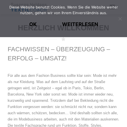
Diese Website benutzt Cookies. Wenn Sie die Website weiter
nutzen, gehen wir von Ihrem Einverständnis aus.
HOME
OK
WEITERLESEN
HERZLICH WILLKOMMEN
WILLKOMMEN
LEISTUNGEN
FACHWISSEN – ÜBERZEUGUNG –
ERFOLG – UMSATZ!
TRAINING
PERSÖNLICHES
Für alle aus dem Fashion Business sollte klar sein: Mode ist mehr
als nur Kleidung. Was auf dem Laufsteg und auf der Straße
KONTAKT
getragen wird, ist Zeitgeist – egal ob in Paris, Tokio, Berlin,
Barcelona, New York oder sonst wo: Mode ist immer wieder neu,
kurzweilig und spannend. Trotzdem darf bei Bekleidung nicht die
SCHNITTFORMEN.DE
Funktion vergessen werden: sie schmückt nicht nur, sondern kann
auch wärmen, schützen, bedecken… Und deshalb sollten sich alle,
die im Modebusiness arbeiten, auch mit den Materialien auskennen.
Die textile Fachsprache rund um Funktion, Stoffe, Styles,